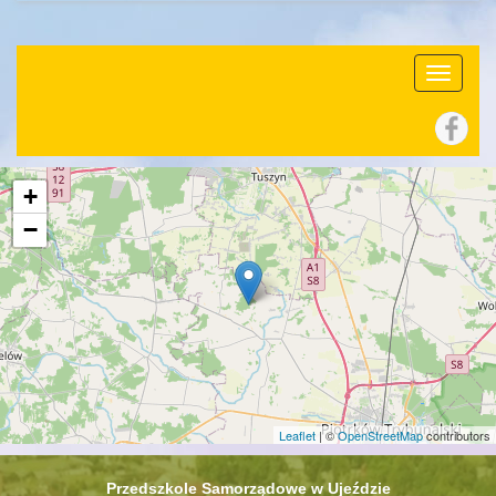
+
−
Leaflet
| ©
OpenStreetMap
contributors
Przedszkole Samorządowe w Ujeździe