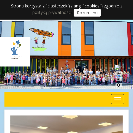
Strona korzysta z "ciasteczek"(z ang. "cookies") zgodnie z
polityką prywatności
.
Rozumiem