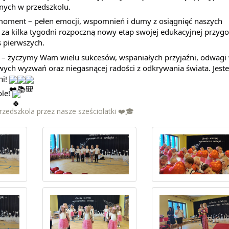
nych w przedszkolu.
moment – pełen emocji, wspomnień i dumy z osiągnięć naszych 
a kilka tygodni rozpoczną nowy etap swojej edukacyjnej przygo
s pierwszych.
i – życzymy Wam wielu sukcesów, wspaniałych przyjaźni, odwagi 
ch wyzwań oraz niegasnącej radości z odkrywania świata. Jeste
i! 
le! 
zedszkola przez nasze sześciolatki ❤️🎓