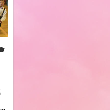
🎓
 
 
na 