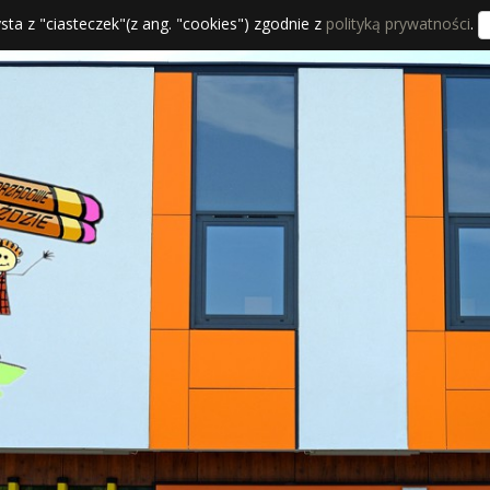
sta z "ciasteczek"(z ang. "cookies") zgodnie z
polityką prywatności
.