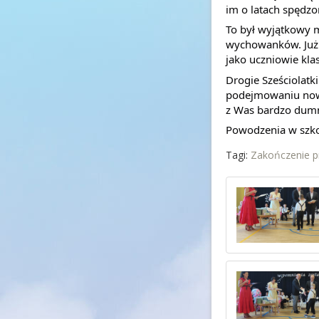
im o latach spędzo
To był wyjątkowy 
wychowanków. Już z
jako uczniowie kla
Drogie Sześciolatk
podejmowaniu nowy
z Was bardzo dumn
Powodzenia w szko
Tagi:
Zakończenie pr