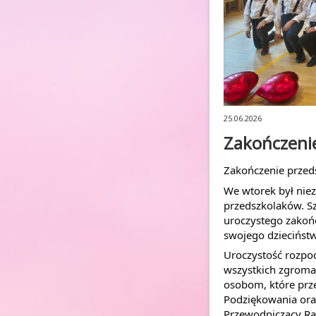
25.06.2026
Zakończenie
Zakończenie przeds
We wtorek był niez
przedszkolaków. Sz
uroczystego zakoń
swojego dziecińst
Uroczystość rozpoc
wszystkich zgromad
osobom, które prze
Podziękowania oraz
Przewodniczący Ra