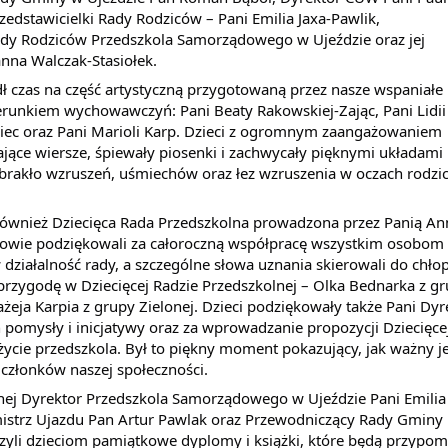
zedstawicielki Rady Rodziców – Pani Emilia Jaxa-Pawlik, 
dy Rodziców Przedszkola Samorządowego w Ujeździe oraz jej 
nna Walczak-Stasiołek.
ł czas na część artystyczną przygotowaną przez nasze wspaniałe 
ierunkiem wychowawczyń: Pani Beaty Rakowskiej-Zając, Pani Lidii 
iec oraz Pani Marioli Karp. Dzieci z ogromnym zaangażowaniem 
jące wiersze, śpiewały piosenki i zachwycały pięknymi układami 
brakło wzruszeń, uśmiechów oraz łez wzruszenia w oczach rodzic
również Dziecięca Rada Przedszkolna prowadzona przez Panią Ann
nkowie podziękowali za całoroczną współpracę wszystkim osobom 
iałalność rady, a szczególne słowa uznania skierowali do chło
rzygodę w Dziecięcej Radzie Przedszkolnej – Olka Bednarka z gr
ażeja Karpia z grupy Zielonej. Dzieci podziękowały także Pani Dyre
h pomysły i inicjatywy oraz za wprowadzanie propozycji Dziecięcej
ycie przedszkola. Był to piękny moment pokazujący, jak ważny jes
członków naszej społeczności.
znej Dyrektor Przedszkola Samorządowego w Ujeździe Pani Emilia 
strz Ujazdu Pan Artur Pawlak oraz Przewodniczący Rady Gminy 
yli dzieciom pamiątkowe dyplomy i książki, które będą przypomi