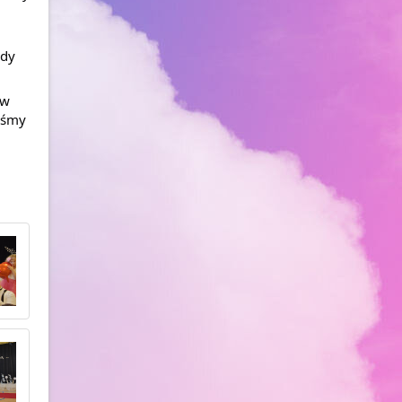
dy 
w 
śmy 