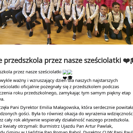
 przedszkola przez nasze sześciolatki ❤️
zkola przez nasze sześciolatki 
wykle ważny i wzruszający dzień dla naszych najstarszych 
eściolatki oficjalnie pożegnały się z przedszkolem podczas 
czenia roku przedszkolnego, zamykając tym samym piękny etap 
wa.
zęła Pani Dyrektor Emilia Małagowska, która serdecznie powitała
zonych gości. Była to również okazja do wyrażenia wdzięczności
z cały rok aktywnie wspierały działalność naszego przedszkola. 
 kwiaty otrzymali: Burmistrz Ujazdu Pan Artur Pawlak, 
dy Gminy w Ujeździe Pan Roman Bąbol, Dyrektor CUW Pani Pauli