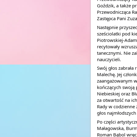
Goździk, a także pr
Przewodnicząca Ra
Zastępca Pani Zuza
Następnie przyszed
sześciolatki pod k
Piotrowskiej-Adam
recytowały wzrusza
tanecznymi. Nie za
nauczycieli.
Swój głos zabrała 
Malechę. Jej czło
zaangażowanym w dz
kończących swoją p
Niebieskiej oraz Bł
za otwartość na ic
Rady w codzienne ż
głos najmłodszych 
Po części artystyc
Małagowska, Burmi
Roman Bąbol wręcz