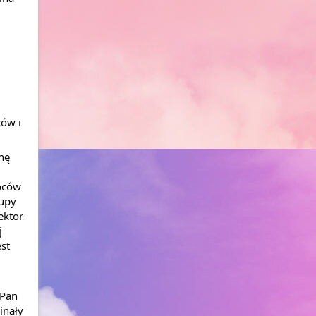
ów i 
ę 
pców 
upy 
ktor 
 
t 
Pan 
nały 