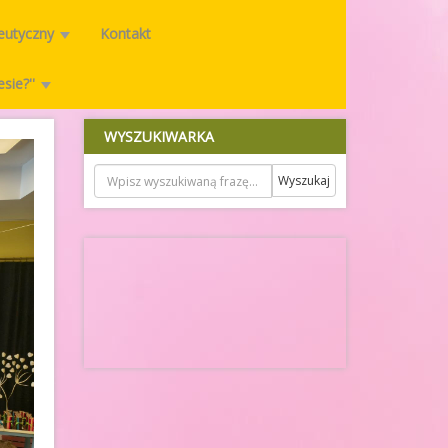
peutyczny
Kontakt
esie?''
WYSZUKIWARKA