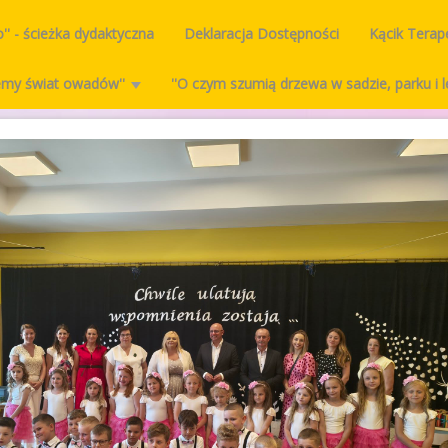
o'' - ścieżka dydaktyczna
Deklaracja Dostępności
Kącik Tera
ajemy świat owadów''
''O czym szumią drzewa w sadzie, parku i l