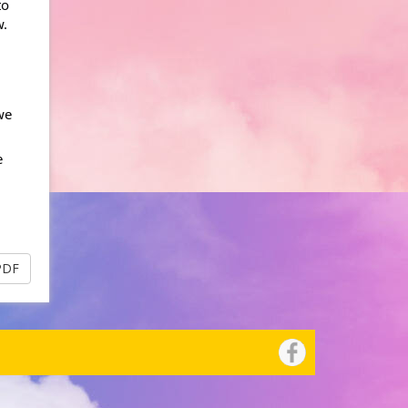
o 
w.
e 
 
PDF