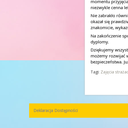
momentu przyjęcia 
niezwykle cenna le
Nie zabrakło równi
okazał się prawdzi
znakomicie, wykaz
Na zakończenie spo
dyplomy.
Dziękujemy wszystk
możemy rozwijać w 
bezpieczeństwa. Ju
Tagi:
Zajęcia straża
Deklaracja Dostępności