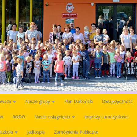
wawcza
Nasze grupy
Plan Daltoński
Dwujęzyczność
ów
RODO
Nasze osiągnięcia
Imprezy i uroczystości
dszkola
Jadłospis
Zamówienia Publiczne