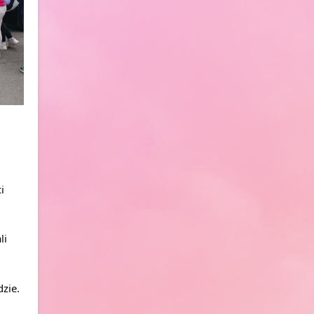
 
i 
ie. 