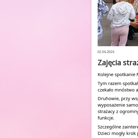
02.06.2026
Zajęcia stra
Kolejne spotkanie
Tym razem spotkali
czekało mnóstwo at
Druhowie, przy wsp
wyposażenie samoc
strażacy z ogromn
funkcje.
Szczególne zainte
Dzieci mogły krok p