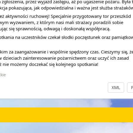
zgłoszenia, przez wyjazd zastępu, aż po ugaszenie pożaru. Była t
kcja pokazująca, jak odpowiedzialna i ważna jest służba strażakó
eż aktywności ruchowej! Specjalnie przygotowany tor przeszkód 
wym wyzwaniem, z którym nasi mali strażacy poradzili sobie 
ując się sprawnością, odwagą i doskonałą współpracą.
tkania na uczestników czekał słodki poczęstunek oraz pamiątkow
im za zaangażowanie i wspólnie spędzony czas. Cieszymy się, że
dzieciach zainteresowanie pożarnictwem oraz uczyć ich zasad 
ż nie możemy doczekać się kolejnego spotkania! 
ckie
XML