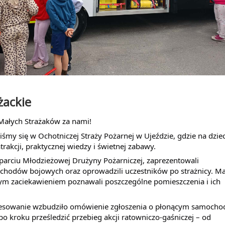
żackie
 Małych Strażaków za nami!
śmy się w Ochotniczej Straży Pożarnej w Ujeździe, gdzie na dzieci
rakcji, praktycznej wiedzy i świetnej zabawy.
arciu Młodzieżowej Drużyny Pożarniczej, zaprezentowali 
hodów bojowych oraz oprowadzili uczestników po strażnicy. Mal
ym zaciekawieniem poznawali poszczególne pomieszczenia i ich 
resowanie wzbudziło omówienie zgłoszenia o płonącym samochodz
o kroku prześledzić przebieg akcji ratowniczo-gaśniczej – od 