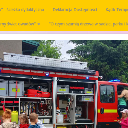
o'' - ścieżka dydaktyczna
Deklaracja Dostępności
Kącik Tera
ajemy świat owadów''
''O czym szumią drzewa w sadzie, parku i l