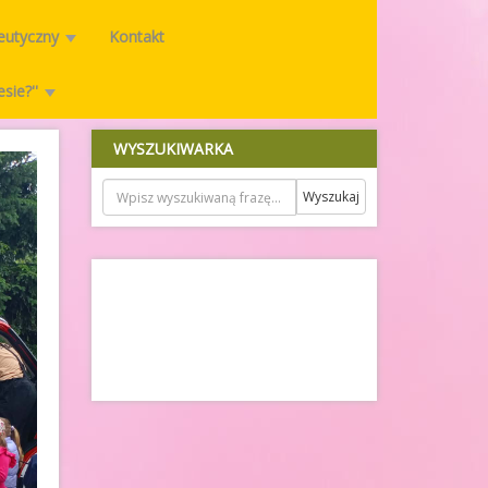
peutyczny
Kontakt
esie?''
WYSZUKIWARKA