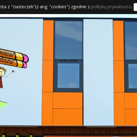
sta z "ciasteczek"(z ang. "cookies") zgodnie z
polityką prywatności
.