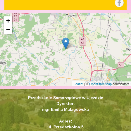
+
−
Leaflet
| ©
OpenStreetMap
contributors
Przedszkole Samorządowe w Ujeździe
Dyrektor:
mgr Emilia Małagowska
Adres:
ul. Przedszkolna 5