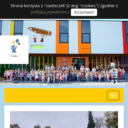
Strona korzysta z "ciasteczek"(z ang. "cookies") zgodnie z
polityką prywatności
.
Rozumiem