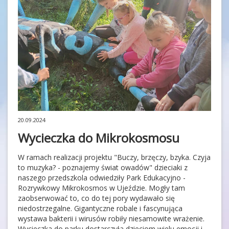
20.09.2024
Wycieczka do Mikrokosmosu
W ramach realizacji projektu "Buczy, brzęczy, bzyka. Czyja
to muzyka? - poznajemy świat owadów" dzieciaki z
naszego przedszkola odwiedziły Park Edukacyjno -
Rozrywkowy Mikrokosmos w Ujeździe. Mogły tam
zaobserwować to, co do tej pory wydawało się
niedostrzegalne. Gigantyczne robale i fascynująca
wystawa bakterii i wirusów robiły niesamowite wrażenie.
Wycieczka do parku dostarczyła dzieciom wielu emocji i