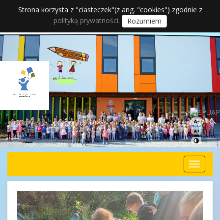
Strona korzysta z "ciasteczek"(z ang. "cookies") zgodnie z
polityką prywatności
.
Rozumiem