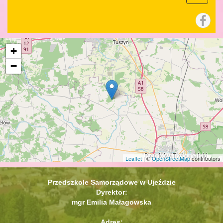
+
−
Leaflet
| ©
OpenStreetMap
contributors
Przedszkole Samorządowe w Ujeździe
Dyrektor:
mgr Emilia Małagowska
Adres: