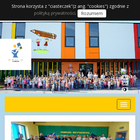
Strona korzysta z "ciasteczek"(z ang. "cookies") zgodnie z
polityką prywatności
.
Rozumiem